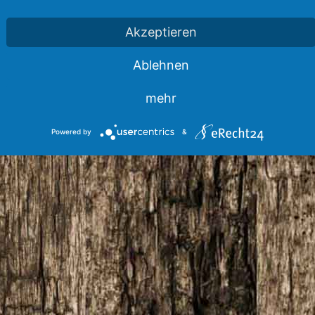
Zeitschrift DER HUND.
Akzeptieren
Mehr lesen
www.derhund.de
Ablehnen
mehr
Powered by
&