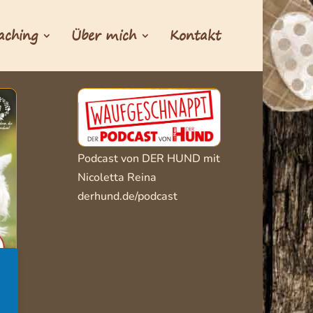
aching
Über mich
Kontakt
Podcast von DER HUND mit
Nicoletta Reina
derhund.de/podcast
s –