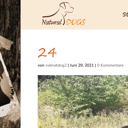
S
24
von
svbnatdog2
|
Juni 29, 2021
|
0 Kommentare