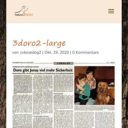
3doro2-large
von
svbnatdog2
|
Okt. 29, 2020
|
0 Kommentare