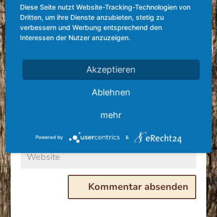
Diese Seite nutzt Website-Tracking-Technologien von
Dritten, um ihre Dienste anzubieten, stetig zu
verbessern und Werbung entsprechend den
Interessen der Nutzer anzuzeigen.
Akzeptieren
Ablehnen
mehr
Powered by
&