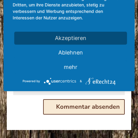
Dritten, um ihre Dienste anzubieten, stetig zu
verbessern und Werbung entsprechend den
Interessen der Nutzer anzuzeigen.
Akzeptieren
Ablehnen
mehr
Powered by
&