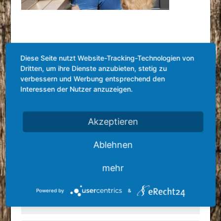
Kommentar absenden
Diese Seite nutzt Website-Tracking-Technologien von
Dritten, um ihre Dienste anzubieten, stetig zu
Deine E-Mail-Adresse wird nicht veröffentlicht.
Erforderliche
verbessern und Werbung entsprechend den
Felder sind mit
*
markiert
Interessen der Nutzer anzuzeigen.
Akzeptieren
Ablehnen
mehr
Powered by
&