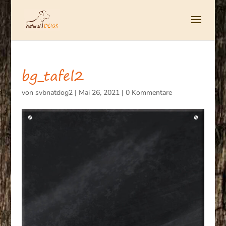
bg_tafel2
von
svbnatdog2
|
Mai 26, 2021
|
0 Kommentare