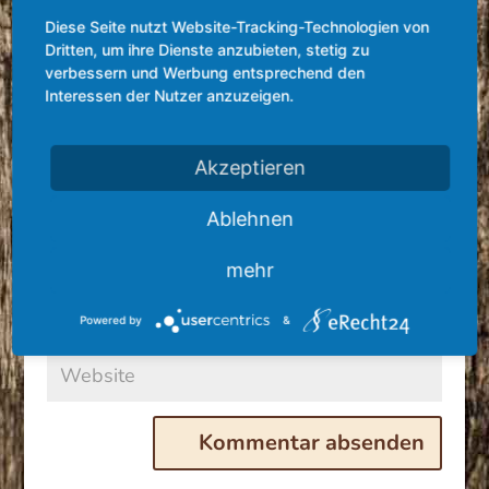
Diese Seite nutzt Website-Tracking-Technologien von
Dritten, um ihre Dienste anzubieten, stetig zu
verbessern und Werbung entsprechend den
Interessen der Nutzer anzuzeigen.
Akzeptieren
Ablehnen
mehr
Powered by
&