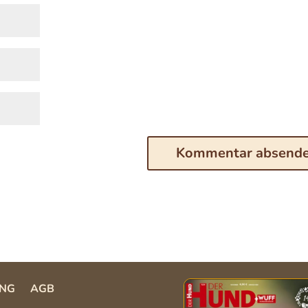
NG
AGB