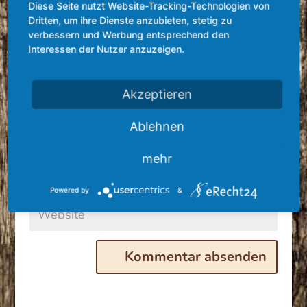
Diese Seite nutzt Website-Tracking-Technologien von
Dritten, um ihre Dienste anzubieten, stetig zu
verbessern und Werbung entsprechend den
Interessen der Nutzer anzuzeigen.
Akzeptieren
Ablehnen
mehr
Powered by
&