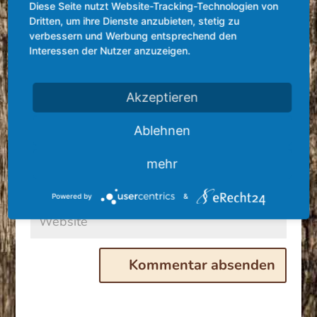
Diese Seite nutzt Website-Tracking-Technologien von
Dritten, um ihre Dienste anzubieten, stetig zu
verbessern und Werbung entsprechend den
Interessen der Nutzer anzuzeigen.
Akzeptieren
Ablehnen
mehr
Powered by
&