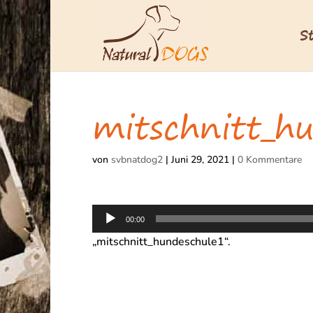
S
mitschnitt_h
von
svbnatdog2
|
Juni 29, 2021
|
0 Kommentare
Audio-
00:00
Player
„mitschnitt_hundeschule1“.