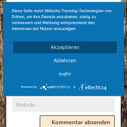
Felder sind mit
*
markiert
Diese Seite nutzt Website-Tracking-Technologien von
Dritten, um ihre Dienste anzubieten, stetig zu
verbessern und Werbung entsprechend den
Interessen der Nutzer anzuzeigen.
Akzeptieren
Ablehnen
mehr
Powered by
&