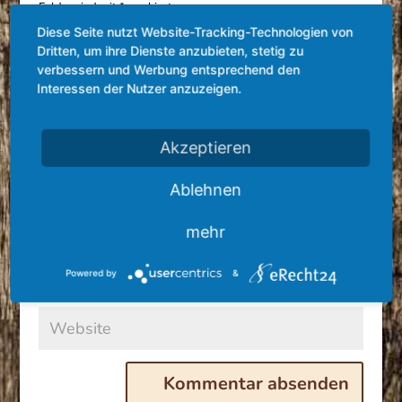
Felder sind mit
*
markiert
Diese Seite nutzt Website-Tracking-Technologien von
Dritten, um ihre Dienste anzubieten, stetig zu
verbessern und Werbung entsprechend den
Interessen der Nutzer anzuzeigen.
Akzeptieren
Ablehnen
mehr
Powered by
&