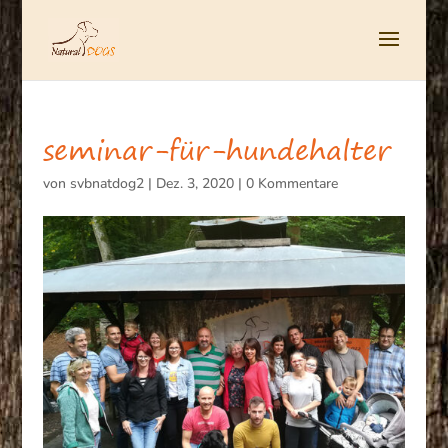
seminar-für-hundehalter
von
svbnatdog2
|
Dez. 3, 2020
|
0 Kommentare