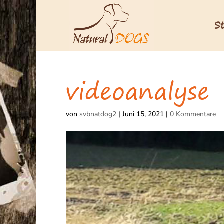
S
videoanalyse
von
svbnatdog2
|
Juni 15, 2021
|
0 Kommentare